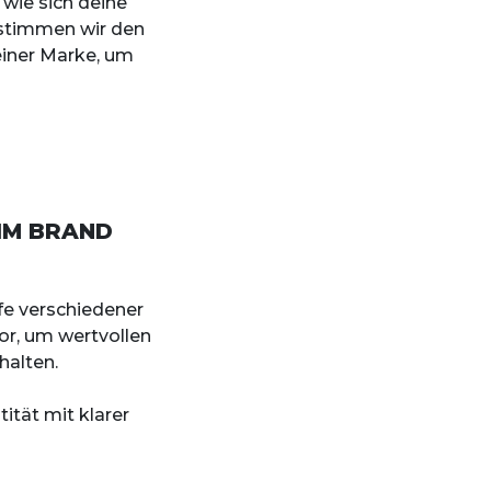
 wie sich deine
estimmen wir den
iner Marke, um
IM BRAND
e verschiedener
vor, um wertvollen
halten.
ität mit klarer