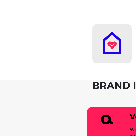
BRAND 
V
Wi