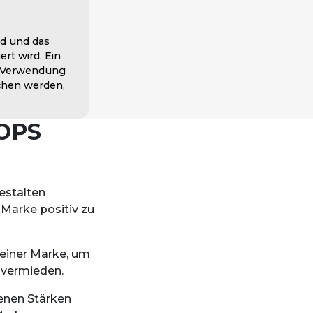
ld und das
t wird. Ein
OPS
estalten
Marke positiv zu
 deiner Marke, um
 vermieden.
enen Stärken