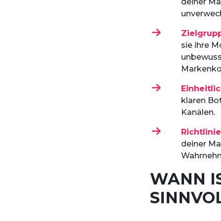
deiner Ma
unverwech
Zielgrupp
sie ihre M
unbewusst
Markenko
Einheitl
klaren Bo
Kanälen.
Richtlini
deiner Mar
Wahrnehm
WANN I
SINNVO