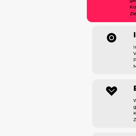
ge
Ko
Zi
I
V
P
M
W
g
K
Z