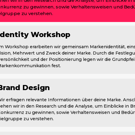
hen wir in den Research und die Analyse, um Einblicke in
nkurrenz zu gewinnen, sowie Verhaltensweisen und Bedür
elgruppe zu verstehen.
Identity Workshop
m Workshop erarbeiten wir gemeinsam Markenidentität, eins
ision, Mehrwert und Zweck deiner Marke. Durch die Festleg
ersönlichkeit und der Positionierung legen wir die Grundpfeil
arkenkommunikation fest.
Brand Design
ir erfragen relevante Informationen über deine Marke. Ansc
ehen wir in den Research und die Analyse, um Einblicke in 
onkurrenz zu gewinnen, sowie Verhaltensweisen und Bedürf
ielgruppe zu verstehen.