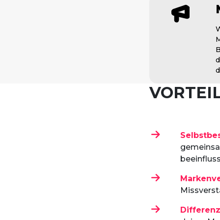
W
M
B
d
VORTEI
Selbstbe
gemeinsam
beeinflus
Markenve
Missvers
Differenz