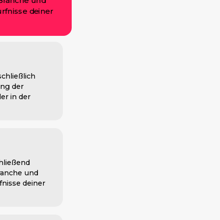
 Branche und
fnisse deiner
chließlich
ung der
er in der
hließend
Branche und
nisse deiner