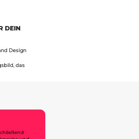
R DEIN
rand Design
sbild, das
schließend