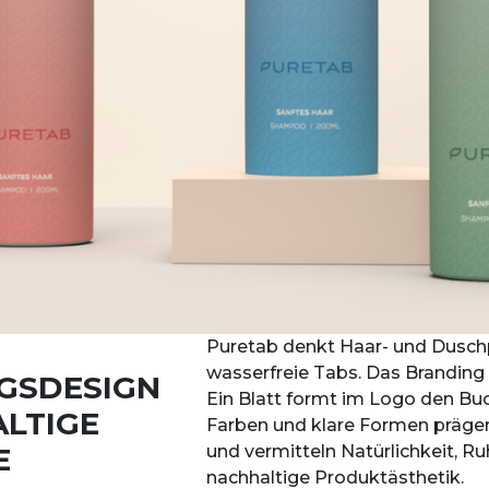
Puretab denkt Haar- und Duschp
wasserfreie Tabs. Das Branding g
S­DESIGN
Ein Blatt formt im Logo den Bu
LTIGE
Farben und klare Formen prägen
E
und vermitteln Natürlichkeit, R
nachhaltige Produktästhetik.