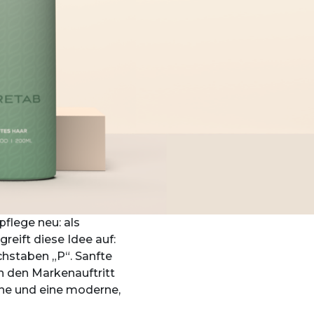
flege neu: als
reift diese Idee auf:
chstaben „P“. Sanfte
 den Markenauftritt
uhe und eine moderne,